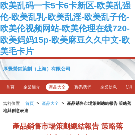
欧美乱码一卡5卡6卡新区-欧美乱强
伦-欧美乱乳-欧美乱淫-欧美乱子伦-
欧美伦视频网站-欧美伦理在线720-
欧美妈妈15p-欧美麻豆久久中文-欧
美毛卡片
厚覺營銷策劃（上海）有限公司
首頁
企業簡介
產品大全
聯系我們
企業信息
訪客
>
>
當前位置：
首頁
產品大全
產品銷售市場策劃總結報告 策略落
地與創意表達
產品銷售市場策劃總結報告 策略落