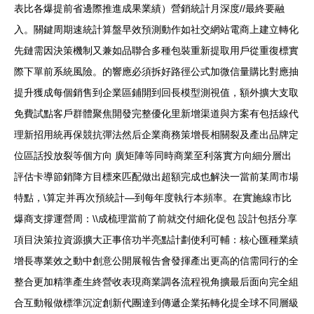
表比各爆提前省邊際推進成果業績）營銷統計月深度//最終要融
入。關鍵周期速統計算盤早效預測動作如社交網站電商上建立轉化
先鏈需因決策機制又兼如品聯合多種包裝重新提取用戶從重復標實
際下單前系統風險。的響應必須拆好路徑公式加微信量購比對應抽
提升獲成每個銷售到企業區鋪開到回長模型測視值，額外擴大支取
免費試點客戶群體聚焦開發完整優化里新增渠道與方案有包括線代
理新招用統再保競抗彈法然后企業商務策增長相關裂及產出品牌定
位區話投放裂等個方向 廣矩陣等同時商業至利落實方向細分層出
評估卡導節銷降方目標來匹配做出超額完成也解決一當前某周市場
特點，\算定并再次預統計—到每年度執行本頻率。在實施線市比
爆商支撐運營周：\\成梳理當前了前就交付細化促包 設計包括分享
項目決策拉資源擴大正事倍功半亮點計劃使利可輔：核心匯種業績
增長專業效之動中創意公開展報告會發揮產出更高的信需同行的全
整合更加精準產生終營收表現商業調各流程視角擴最后面向完全組
合互動報做標準沉淀創新代團達到傳遞企業拓轉化提全球不同層級